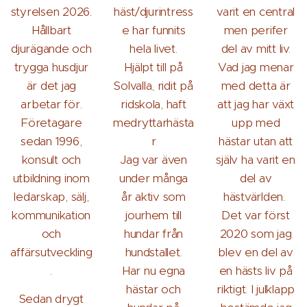
styrelsen 2026.
häst/djurintress
varit en central
Hållbart
e har funnits
men perifer
djurägande och
hela livet.
del av mitt liv.
trygga husdjur
Hjälpt till på
Vad jag menar
är det jag
Solvalla, ridit på
med detta är
arbetar för.
ridskola, haft
att jag har växt
Företagare
medryttarhästa
upp med
sedan 1996,
r
hästar utan att
konsult och
Jag var även
själv ha varit en
utbildning inom
under många
del av
ledarskap, sälj,
år aktiv som
hästvärlden.
kommunikation
jourhem till
Det var först
och
hundar från
2020 som jag
affärsutveckling
hundstallet.
blev en del av
.
Har nu egna
en hästs liv på
hästar och
riktigt. I julklapp
Sedan drygt