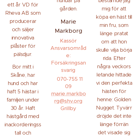
hundar på
bestämde jag
ett år VD för
gården.
mig för att
Rheva AB som
köpa en häst till
producerar
Marie
min fru, som
och säljer
Markborg
länge pratat
innovativa
Kassör
om att hon
plåster för
Ansvarsområd
skulle vilja börja
pälsdjur.
e:
rida. Efter
Försäkringsan
några veckors
Bor mitt i
svarig
letande hittade
Skåne, har
070-755 11
vi den perfekta
hund och har
09
hästen för
haft 5 hästar i
marie.markbo
henne: Golden
familjen under
rg@shv.org
Nugget. Tyvärr
30 år. Haft
Grillby
dröjde det inte
hästgård med
länge förrän
inackorderingss
det visade sig
tall och