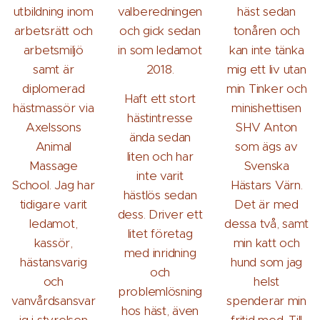
utbildning inom
valberedningen
häst sedan
arbetsrätt och
och gick sedan
tonåren och
arbetsmiljö
in som ledamot
kan inte tänka
samt är
2018.
mig ett liv utan
diplomerad
min Tinker och
Haft ett stort
hästmassör via
minishettisen
hästintresse
Axelssons
SHV Anton
ända sedan
Animal
som ägs av
liten och har
Massage
Svenska
inte varit
School. Jag har
Hästars Värn.
hästlös sedan
tidigare varit
Det är med
dess. Driver ett
ledamot,
dessa två, samt
litet företag
kassör,
min katt och
med inridning
hästansvarig
hund som jag
och
och
helst
problemlösning
vanvårdsansvar
spenderar min
hos häst, även