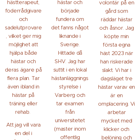
hästterapeut,
hästar och
volontär på en
foderrådgivare
började
gård som
och
fundera om
räddar hästar
sadelutprovare
det fanns något
och åsnor. Jag
, vilket ger mig
liknande i
köpte min
möjlighet att
Sverige.
första egna
hjälpa både
Hittade då
häst 2023 när
hästar och
SHV. Jag har
han riskerade
deras ägare på
suttit i en lokal
slakt. Vi har i
flera plan. Tar
hästanläggnings
dagsläget tre
även ibland in
styrelse i
hästar varav en
hästar på
Varberg och
är en
träning eller
tar examen
omplacering. Vi
rehab.
från
arbetar
universitetet
mycket med
Att jag vill vara
(master inom
klicker och
en del i
offentlig
belöning och