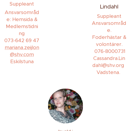
Suppleant
Lindahl
Ansvarsområd
Suppleant
e: Hemsida &
Ansvarsområd
Medlemstidni
e.
ng
Foderhästar &
073-642 69 47
volontärer.
mariana.zeijlon
076-8000731
@shv.com
Cassandra.Lin
Eskilstuna
dahl@shv.org
Vadstena.