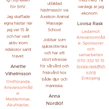
ig i styrelsen
fritid med. Till
utbildad
för SHV.
vardags är jag
hästmassör via
ekonom.
Jag skaffade
Axelson Animal
egna hästar när
Massage
Lovisa Rask
jag var 15 år
School.
Ledamot
och har varit
Ansvarsområd
Jobbar som
aktiv inom
e: Sponsorer
sjuksköterska
och
ridskolor samt
och har ett
samarbeten
travet.
stort intresse
070-332 10 15
för sårvård och
Anette
lovisa.rask@sh
v.org
friskvård hos
Vilhelmsson
Enköping
både djur och
Ordförande
människa.
Ansvarsområd
e:
Anna
Medlemmar,
Nordlöf
Akuthästar,