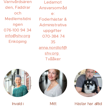
Varnvårdsären
Ledamot
den, Faddrar
Ansvarsområd
och
e:
Medlemstidni
Foderhästar &
ngen
Administrativa
076-100 94 34
uppgifter
info@shv.org
070-384 74
Enköping
35
anna.nordlof@
shv.org
Tvååker
Invald i
Mitt
Hästar har alltid