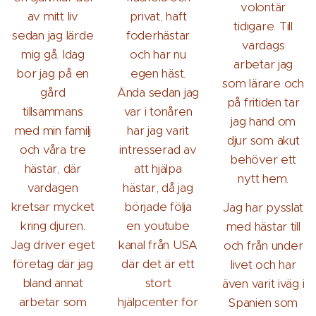
volontär
av mitt liv
privat, haft
tidigare. Till
sedan jag lärde
foderhästar
vardags
mig gå. Idag
och har nu
arbetar jag
bor jag på en
egen häst.
som lärare och
gård
Ända sedan jag
på fritiden tar
tillsammans
var i tonåren
jag hand om
med min familj
har jag varit
djur som akut
och våra tre
intresserad av
behöver ett
hästar, där
att hjälpa
nytt hem.
vardagen
hästar, då jag
kretsar mycket
började följa
Jag har pysslat
kring djuren.
en youtube
med hästar till
Jag driver eget
kanal från USA
och från under
företag där jag
där det är ett
livet och har
bland annat
stort
även varit iväg i
arbetar som
hjälpcenter för
Spanien som