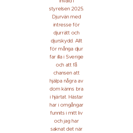
Invald i
styrelsen 2025.
Djurvän med
intresse för
djurrätt och
djurskydd. Allt
för många djur
far illa i Sverige
och att få
chansen att
hjälpa några av
dom känns bra
i hjärtat. Hästar
har i omgångar
funnits i mitt liv
och jag har
saknat det när