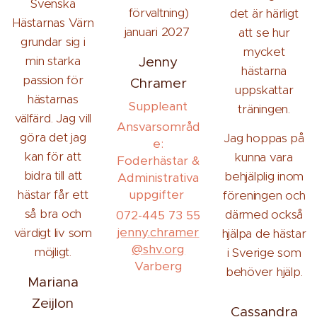
Svenska
förvaltning)
det är härligt
Hästarnas Värn
januari 2027
att se hur
grundar sig i
mycket
min starka
Jenny
hästarna
passion för
Chramer
uppskattar
hästarnas
Suppleant
träningen.
välfärd. Jag vill
Ansvarsområd
göra det jag
Jag hoppas på
e:
kan för att
kunna vara
Foderhästar &
bidra till att
behjälplig inom
Administrativa
hästar får ett
uppgifter
föreningen och
så bra och
därmed också
072-445 73 55
jenny.chramer
värdigt liv som
hjälpa de hästar
@shv.org
möjligt.
i Sverige som
Varberg
behöver hjälp.
Mariana
Zeijlon
Cassandra