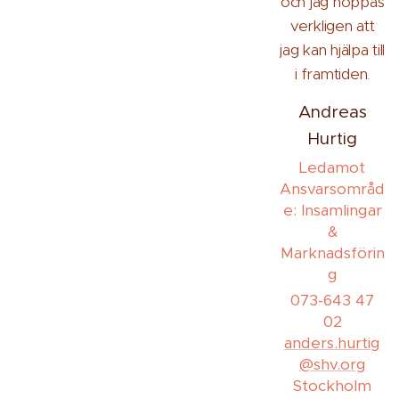
och jag hoppas
verkligen att
jag kan hjälpa till
i framtiden.
Andreas
Hurtig
Ledamot
Ansvarsområd
e: Insamlingar
&
Marknadsförin
g
073-643 47
02
anders.hurtig
@shv.org
Stockholm