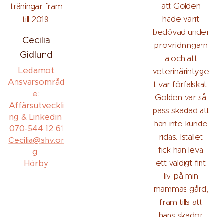
att Golden
träningar fram
hade varit
till 2019.
bedövad under
Cecilia
provridningarn
Gidlund
a och att
Ledamot
veterinärintyge
Ansvarsområd
t var förfalskat.
e:
Golden var så
Affärsutveckli
pass skadad att
ng & Linkedin
han inte kunde
070-544 12 61
ridas. Istället
Cecilia@shv.or
fick han leva
g
ett väldigt fint
Hörby
liv på min
mammas gård,
fram tills att
hans skador